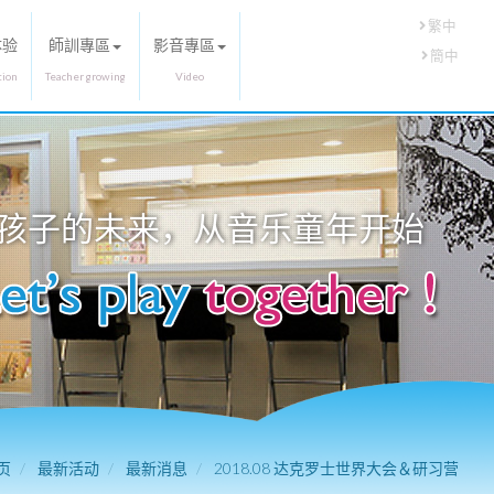
繁中
体验
師訓專區
影音專區
簡中
孩子的未来，从
音乐童年
开始
页
最新活动
最新消息
2018.08 达克罗士世界大会＆研习营