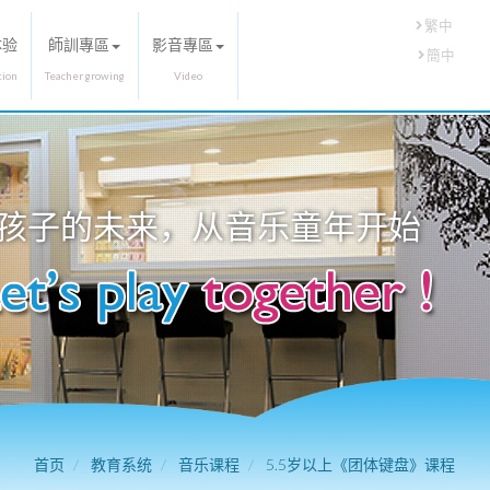
繁中
体验
師訓專區
影音專區
簡中
孩子的未来，从
音乐童年
开始
首页
教育系统
音乐课程
5.5岁以上《团体键盘》课程