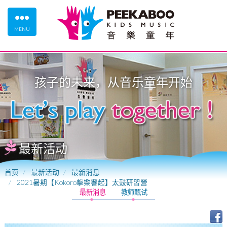
MENU
孩子的未来，从
音乐童年
开始
最新活动
首页
最新活动
最新消息
2021暑期【Kokoro擊樂響起】太鼓研習營
最新消息
教师甄试