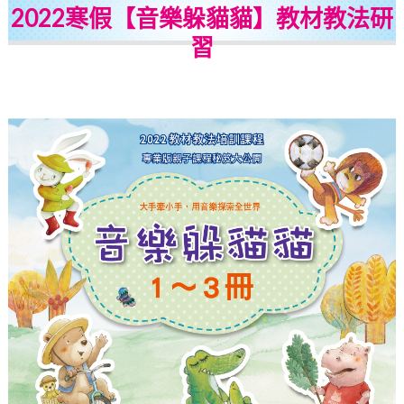
2022寒假【音樂躲貓貓】教材教法研
習