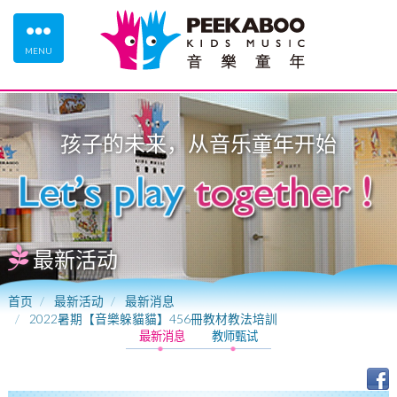
MENU
孩子的未来，从
音乐童年
开始
最新活动
首页
最新活动
最新消息
2022暑期【音樂躲貓貓】456冊教材教法培訓
最新消息
教师甄试