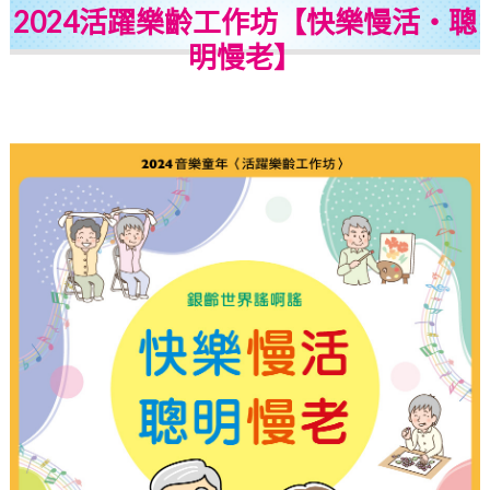
2024活躍樂齡工作坊【快樂慢活・聰
明慢老】