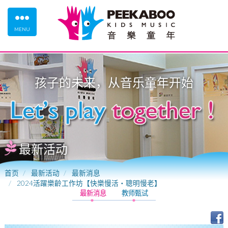
MENU
孩子的未来，从
音乐童年
开始
最新活动
首页
最新活动
最新消息
2024活躍樂齡工作坊【快樂慢活・聰明慢老】
最新消息
教师甄试