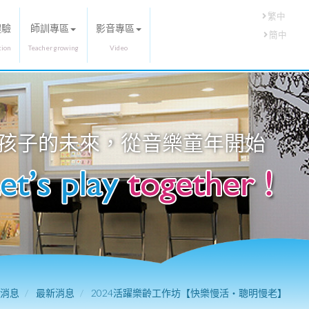
繁中
體驗
師訓專區
影音專區
簡中
孩子的未來，從
音樂童年
開始
消息
最新消息
2024活躍樂齡工作坊【快樂慢活・聰明慢老】