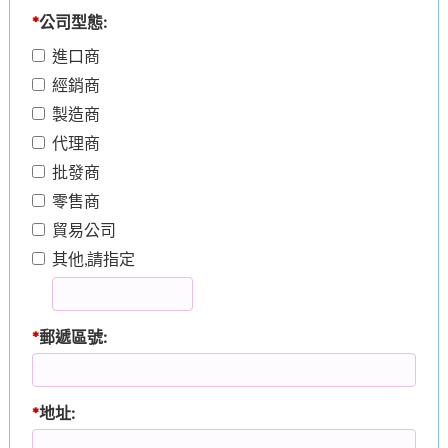
*
公司型態:
進口商
經銷商
製造商
代理商
批發商
零售商
貿易公司
其他,請指定
*
郵遞區號:
*
地址: