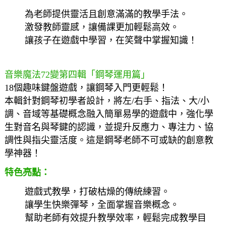
為老師提供靈活且創意滿滿的教學手法。
激發教師靈感，讓備課更加輕鬆高效。
讓孩子在遊戲中學習，在笑聲中掌握知識！
音樂魔法72變第四輯「鋼琴運用篇」
18
個趣味鍵盤遊戲，讓鋼琴入門更輕鬆！
本輯針對鋼琴初學者設計，將左
/
右手、指法、大
/
小
調、音域等基礎概念融入簡單易學的遊戲中，強化學
生對音名與琴鍵的認識，並提升反應力、專注力、協
調性與指尖靈活度。這是鋼琴老師不可或缺的創意教
學神器！
特色亮點：
遊戲式教學，打破枯燥的傳統練習。
讓學生快樂彈琴，全面掌握音樂概念。
幫助老師有效提升教學效率，輕鬆完成教學目