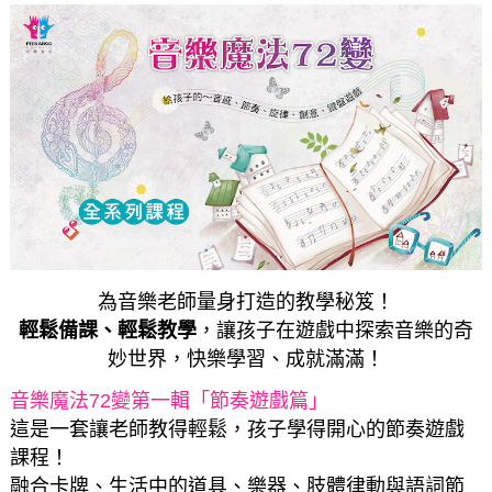
為音樂老師量身打造的教學秘笈！
輕鬆備課、輕鬆教學
，讓孩子在遊戲中探索音樂的奇
妙世界，快樂學習、成就滿滿！
音樂魔法
72
變第一輯「節奏遊戲篇」
這是一套讓老師教得輕鬆，孩子學得開心的節奏遊戲
課程！
融合卡牌、生活中的道具、樂器、肢體律動與語詞節