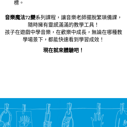
標。
音樂魔法
72
變
系列課程，讓音樂老師擺脫繁瑣備課，
隨時擁有靈感滿滿的教學工具！
孩子在遊戲中學音樂，在歡樂中成長，無論在哪種教
學場景下，都能快速看到學習成效！
現在就來體驗吧！