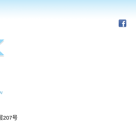
tw
层
207
号