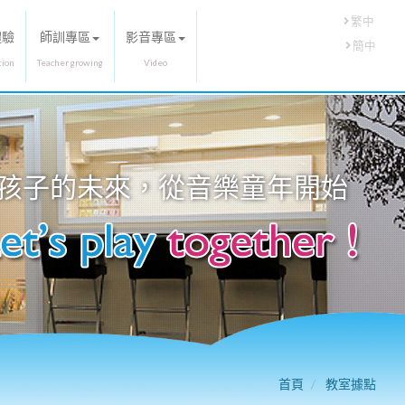
繁中
體驗
師訓專區
影音專區
簡中
孩子的未來，從
音樂童年
開始
首頁
教室據點