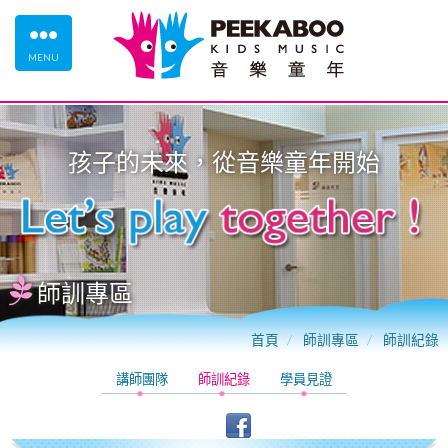
MENU
孩子的未來，從
音樂童年
開始
師訓專區
首頁
師訓專區
師訓紀錄
講師團隊
師訓紀錄
學員見證