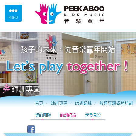
MENU
孩子的未來，從
音樂童年
開始
師訓專區
首頁
師訓專區
師訓紀錄
各類專題認證培訓
講師團隊
師訓紀錄
學員見證